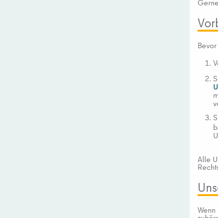
Gerne 
Vor
Bevor 
V
S
U
m
v
S
b
U
Alle U
Recht
Uns
Wenn 
zuhöre