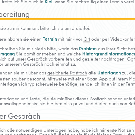
treffe ich Sie auch in
Kiel
, wenn Sie rechtzeitig einen Termin vere
bereitung
sie zu mir kommen, bitte ich sie um dreierlei:
ereinbaren sie einen
Termin
mit mir - vor
Ort
oder per Videokonfer
chreiben Sie mir hierin bitte, worin das
Problem
aus Ihrer Sicht be
mgang
Sie damit anstreben und welche
Hintergrundinformatione
ich auf unser
Gespräch vorbereiten und gezielter nachfragen. Ggf
or unserem Gespräch noch einmal zu.
enden sie mir über das
gesicherte Postfach
alle
Unterlagen
zu, di
esten sauber gescannt, hilfsweise mit einer Scan-App auf ihrem Mo
nterlagen ich typischerweise benötige, sende ich ihnen in der Ter
nterlagen und Texte, die sie mir über dieses Postfach senden unte
sanwaltsgeheimnis- sie bleiben also privat und dürfen auch von B
er Gespräch
ich alle notwendigen Unterlagen habe, habe ich mir erste Notizen
n und nachfragen. Denn häufig ist es ein für sie kleines Detail, das