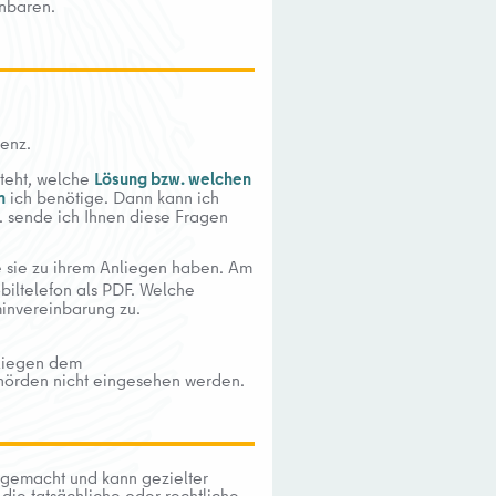
inbaren.
enz.
steht, welche
Lösung bzw. welchen
n
ich benötige. Dann kann ich
. sende ich Ihnen diese Fragen
e sie zu ihrem Anliegen haben. Am
biltelefon als PDF. Welche
minvereinbarung zu.
rliegen dem
ehörden nicht eingesehen werden.
 gemacht und kann gezielter
 die tatsächliche oder rechtliche