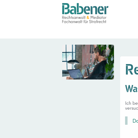
Re
Was
Ich be
versuc
Do